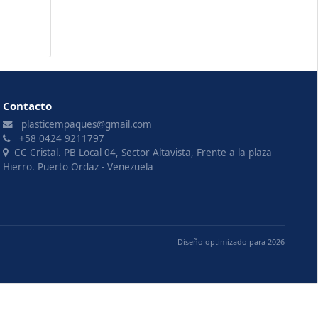
Contacto
plasticempaques@gmail.com
+58 0424 9211797
CC Cristal. PB Local 04, Sector Altavista, Frente a la plaza
Hierro. Puerto Ordaz - Venezuela
Diseño optimizado para 2026