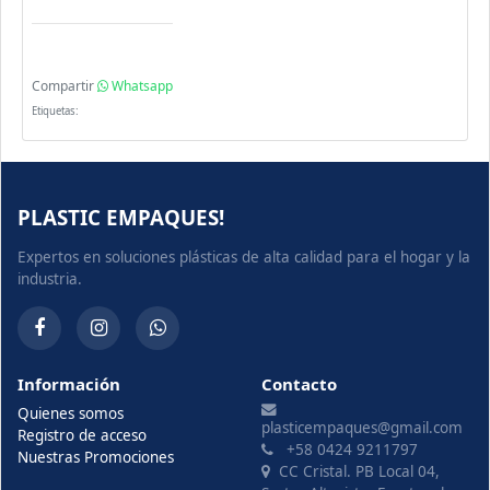
Compartir
Whatsapp
Etiquetas:
PLASTIC EMPAQUES!
Expertos en soluciones plásticas de alta calidad para el hogar y la
industria.
Información
Contacto
Quienes somos
plasticempaques@gmail.com
Registro de acceso
+58 0424 9211797
Nuestras Promociones
CC Cristal. PB Local 04,