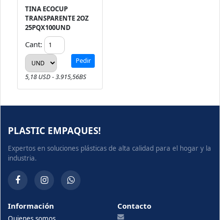
TINA ECOCUP
TRANSPARENTE 2OZ
25PQX100UND
Cant:
Pedir
5,18 USD - 3.915,56BS
PLASTIC EMPAQUES!
Expertos en soluciones plásticas de alta calidad para el hogar y la
industria.
Información
Contacto
Quienes somos