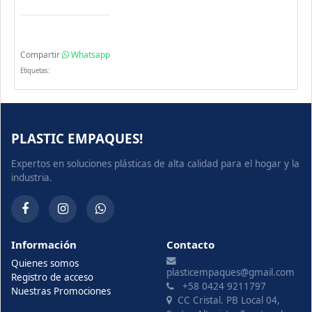
Compartir
Whatsapp
Etiquetas:
PLASTIC EMPAQUES!
Expertos en soluciones plásticas de alta calidad para el hogar y la
industria.
Información
Contacto
Quienes somos
plasticempaques@gmail.com
Registro de acceso
+58 0424 9211797
Nuestras Promociones
CC Cristal. PB Local 04,