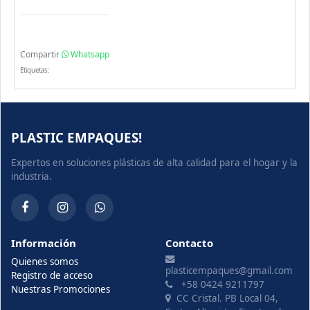
Compartir
Whatsapp
Etiquetas:
PLASTIC EMPAQUES!
Expertos en soluciones plásticas de alta calidad para el hogar y la
industria.
Información
Contacto
Quienes somos
plasticempaques@gmail.com
Registro de acceso
+58 0424 9211797
Nuestras Promociones
CC Cristal. PB Local 04,