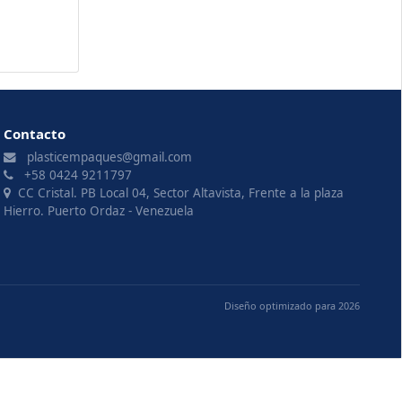
Contacto
plasticempaques@gmail.com
+58 0424 9211797
CC Cristal. PB Local 04, Sector Altavista, Frente a la plaza
Hierro. Puerto Ordaz - Venezuela
Diseño optimizado para 2026