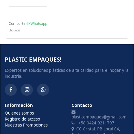
Compartir
Whatsapp
Etiquetas:
PLASTIC EMPAQUES!
Expertos en soluciones plásticas de alta calidad para el hogar y la
industria.
Información
Contacto
Quienes somos
plasticempaques@gmail.com
Registro de acceso
+58 0424 9211797
Nuestras Promociones
CC Cristal. PB Local 04,