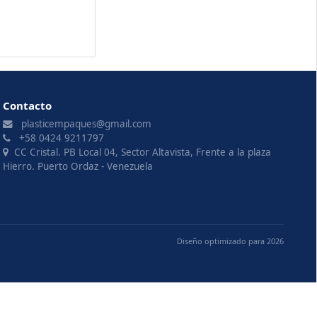
Contacto
plasticempaques@gmail.com
+58 0424 9211797
CC Cristal. PB Local 04, Sector Altavista, Frente a la plaza
Hierro. Puerto Ordaz - Venezuela
Diseño optimizado para 2026