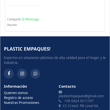
Compartir
Whatsapp
Etiquetas:
PLASTIC EMPAQUES!
Expertos en soluciones plásticas de alta calidad para el hogar y la
industria.
Información
Contacto
Quienes somos
plasticempaques@gmail.com
Registro de acceso
+58 0424 9211797
Nuestras Promociones
CC Cristal. PB Local 04,