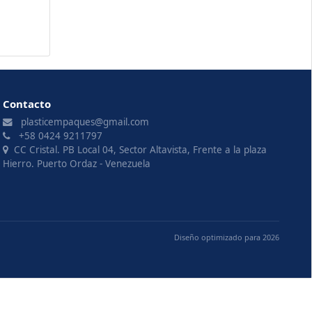
Contacto
plasticempaques@gmail.com
+58 0424 9211797
CC Cristal. PB Local 04, Sector Altavista, Frente a la plaza
Hierro. Puerto Ordaz - Venezuela
Diseño optimizado para 2026