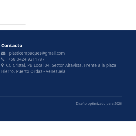
Contacto
plasticempaques@gmail.com
+58 0424 9211797
CC Cristal. PB Local 04, Sector Altavista, Frente a la plaza
Hierro. Puerto Ordaz - Venezuela
Diseño optimizado para 2026