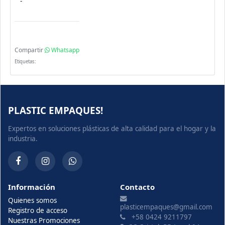
-
Compartir
Whatsapp
Etiquetas:
PLASTIC EMPAQUES!
Expertos en soluciones plásticas de alta calidad para el hogar y la
industria.
Información
Contacto
Quienes somos
plasticempaques@gmail.com
Registro de acceso
+58 0424 9211797
Nuestras Promociones