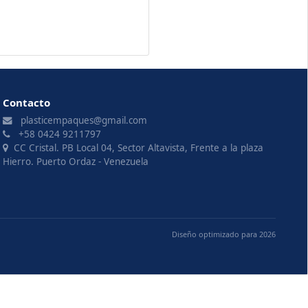
Contacto
plasticempaques@gmail.com
+58 0424 9211797
CC Cristal. PB Local 04, Sector Altavista, Frente a la plaza
Hierro. Puerto Ordaz - Venezuela
Diseño optimizado para 2026