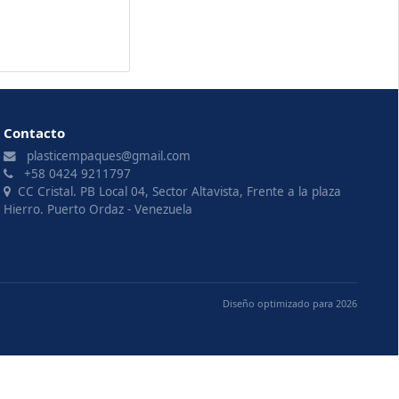
Contacto
plasticempaques@gmail.com
+58 0424 9211797
CC Cristal. PB Local 04, Sector Altavista, Frente a la plaza
Hierro. Puerto Ordaz - Venezuela
Diseño optimizado para 2026