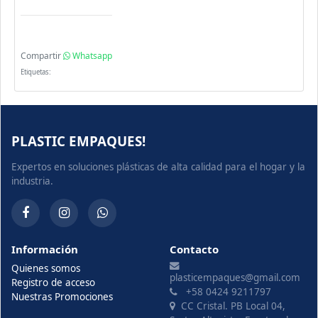
Compartir
Whatsapp
Etiquetas:
PLASTIC EMPAQUES!
Expertos en soluciones plásticas de alta calidad para el hogar y la
industria.
Información
Contacto
Quienes somos
plasticempaques@gmail.com
Registro de acceso
+58 0424 9211797
Nuestras Promociones
CC Cristal. PB Local 04,