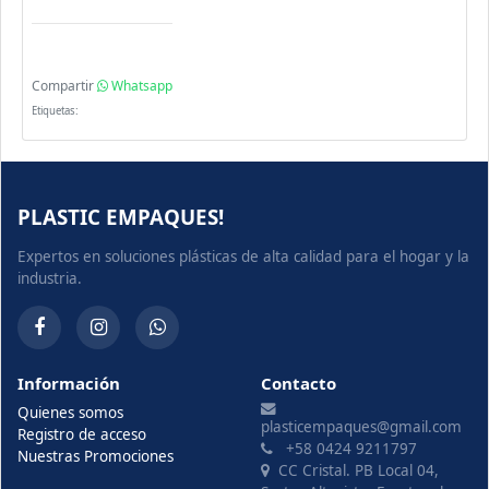
Compartir
Whatsapp
Etiquetas:
PLASTIC EMPAQUES!
Expertos en soluciones plásticas de alta calidad para el hogar y la
industria.
Información
Contacto
Quienes somos
plasticempaques@gmail.com
Registro de acceso
+58 0424 9211797
Nuestras Promociones
CC Cristal. PB Local 04,