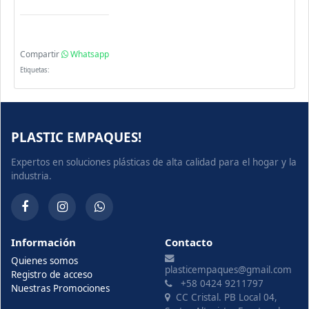
Compartir
Whatsapp
Etiquetas:
PLASTIC EMPAQUES!
Expertos en soluciones plásticas de alta calidad para el hogar y la
industria.
Información
Contacto
Quienes somos
plasticempaques@gmail.com
Registro de acceso
+58 0424 9211797
Nuestras Promociones
CC Cristal. PB Local 04,