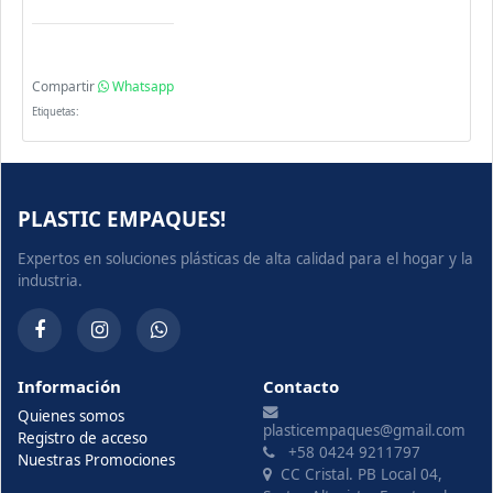
Compartir
Whatsapp
Etiquetas:
PLASTIC EMPAQUES!
Expertos en soluciones plásticas de alta calidad para el hogar y la
industria.
Información
Contacto
Quienes somos
plasticempaques@gmail.com
Registro de acceso
+58 0424 9211797
Nuestras Promociones
CC Cristal. PB Local 04,