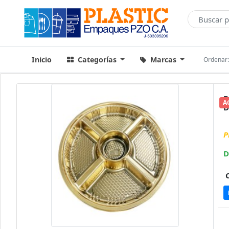
Inicio
Categorías
Marcas
Ordenar
B
A
D
P
D
C