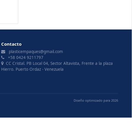
Contacto
plasticempaques@gmail.com
+58 0424 9211797
CC Cristal. PB Local 04, Sector Altavista, Frente a la plaza
Hierro. Puerto Ordaz - Venezuela
Diseño optimizado para 2026