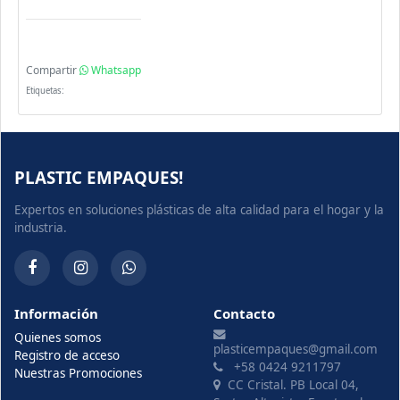
Compartir
Whatsapp
Etiquetas:
PLASTIC EMPAQUES!
Expertos en soluciones plásticas de alta calidad para el hogar y la
industria.
Información
Contacto
Quienes somos
plasticempaques@gmail.com
Registro de acceso
+58 0424 9211797
Nuestras Promociones
CC Cristal. PB Local 04,