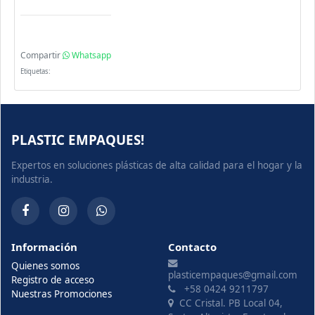
Compartir
Whatsapp
Etiquetas:
PLASTIC EMPAQUES!
Expertos en soluciones plásticas de alta calidad para el hogar y la
industria.
Información
Contacto
Quienes somos
plasticempaques@gmail.com
Registro de acceso
+58 0424 9211797
Nuestras Promociones
CC Cristal. PB Local 04,