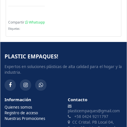
Compartir
Whatsapp
Etiquetas:
PLASTIC EMPAQUES!
Expertos en soluciones plásticas de alta calidad para el hogar y la
industria.
Información
Contacto
Quienes somos
plasticempaques@gmail.com
Registro de acceso
+58 0424 9211797
Nuestras Promociones
CC Cristal. PB Local 04,