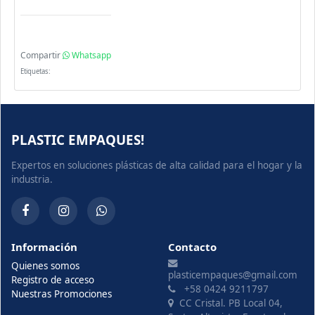
Compartir
Whatsapp
Etiquetas:
PLASTIC EMPAQUES!
Expertos en soluciones plásticas de alta calidad para el hogar y la
industria.
Información
Contacto
Quienes somos
plasticempaques@gmail.com
Registro de acceso
+58 0424 9211797
Nuestras Promociones
CC Cristal. PB Local 04,