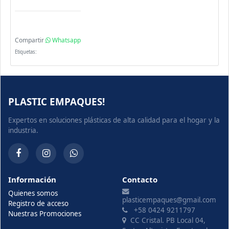
Compartir
Whatsapp
Etiquetas:
PLASTIC EMPAQUES!
Expertos en soluciones plásticas de alta calidad para el hogar y la
industria.
Información
Contacto
Quienes somos
plasticempaques@gmail.com
Registro de acceso
+58 0424 9211797
Nuestras Promociones
CC Cristal. PB Local 04,