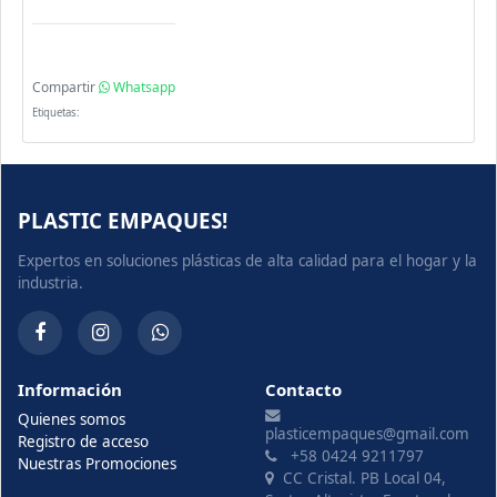
Compartir
Whatsapp
Etiquetas:
PLASTIC EMPAQUES!
Expertos en soluciones plásticas de alta calidad para el hogar y la
industria.
Información
Contacto
Quienes somos
plasticempaques@gmail.com
Registro de acceso
+58 0424 9211797
Nuestras Promociones
CC Cristal. PB Local 04,