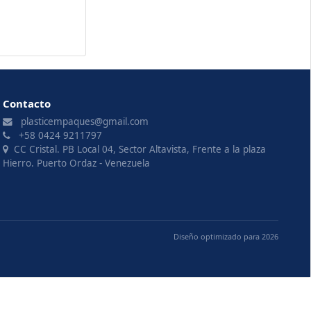
Contacto
plasticempaques@gmail.com
+58 0424 9211797
CC Cristal. PB Local 04, Sector Altavista, Frente a la plaza
Hierro. Puerto Ordaz - Venezuela
Diseño optimizado para 2026