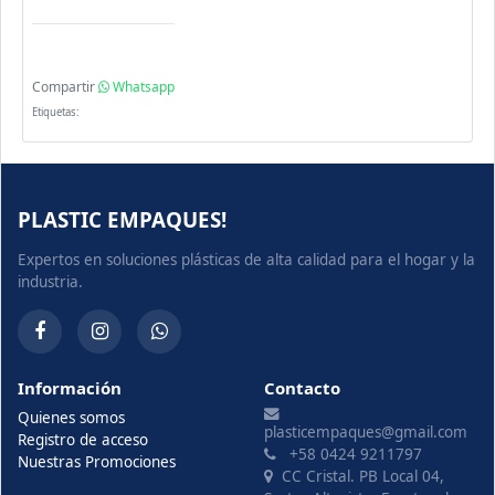
Compartir
Whatsapp
Etiquetas:
PLASTIC EMPAQUES!
Expertos en soluciones plásticas de alta calidad para el hogar y la
industria.
Información
Contacto
Quienes somos
plasticempaques@gmail.com
Registro de acceso
+58 0424 9211797
Nuestras Promociones
CC Cristal. PB Local 04,