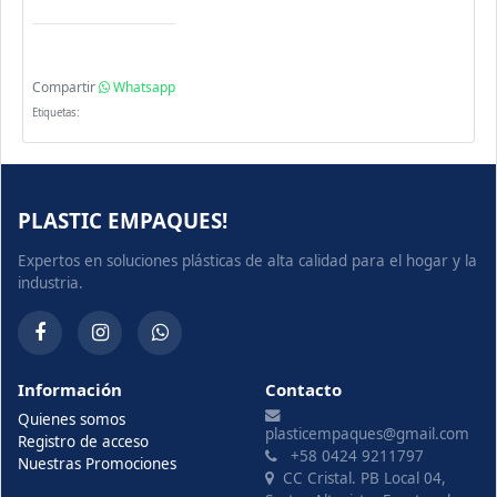
Compartir
Whatsapp
Etiquetas:
PLASTIC EMPAQUES!
Expertos en soluciones plásticas de alta calidad para el hogar y la
industria.
Información
Contacto
Quienes somos
plasticempaques@gmail.com
Registro de acceso
+58 0424 9211797
Nuestras Promociones
CC Cristal. PB Local 04,