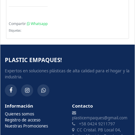
Compartir
Whatsapp
Etiquetas:
PLASTIC EMPAQUES!
Expertos en soluciones plásticas de alta calidad para el hogar y la
industria.
Información
Contacto
Quienes somos
plasticempaques@gmail.com
Registro de acceso
+58 0424 9211797
Nuestras Promociones
CC Cristal. PB Local 04,