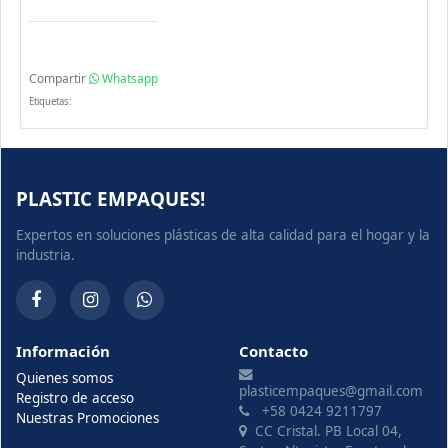
Compartir
Whatsapp
Etiquetas:
PLASTIC EMPAQUES!
Expertos en soluciones plásticas de alta calidad para el hogar y la
industria.
Información
Contacto
Quienes somos
plasticempaques@gmail.com
Registro de acceso
+58 0424 9211797
Nuestras Promociones
CC Cristal. PB Local 04,