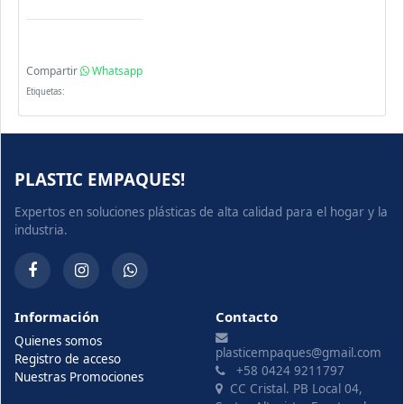
Compartir
Whatsapp
Etiquetas:
PLASTIC EMPAQUES!
Expertos en soluciones plásticas de alta calidad para el hogar y la
industria.
Información
Contacto
Quienes somos
plasticempaques@gmail.com
Registro de acceso
+58 0424 9211797
Nuestras Promociones
CC Cristal. PB Local 04,