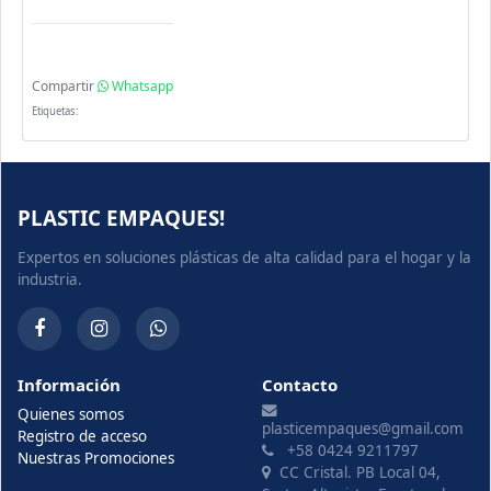
Compartir
Whatsapp
Etiquetas:
PLASTIC EMPAQUES!
Expertos en soluciones plásticas de alta calidad para el hogar y la
industria.
Información
Contacto
Quienes somos
plasticempaques@gmail.com
Registro de acceso
+58 0424 9211797
Nuestras Promociones
CC Cristal. PB Local 04,