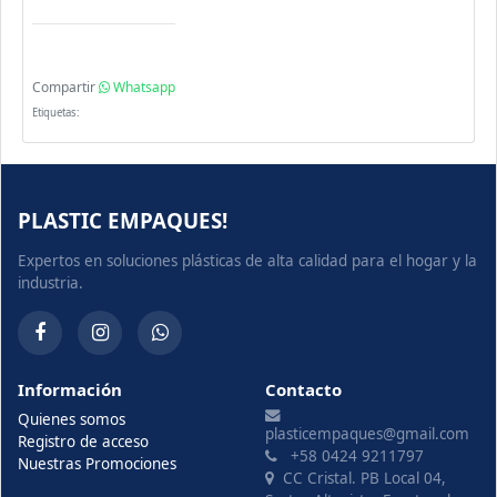
Compartir
Whatsapp
Etiquetas:
PLASTIC EMPAQUES!
Expertos en soluciones plásticas de alta calidad para el hogar y la
industria.
Información
Contacto
Quienes somos
plasticempaques@gmail.com
Registro de acceso
+58 0424 9211797
Nuestras Promociones
CC Cristal. PB Local 04,