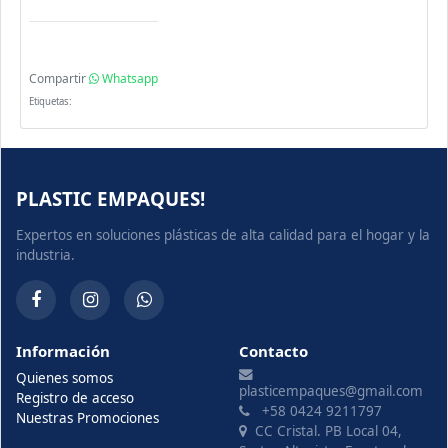
Compartir
Whatsapp
Etiquetas:
PLASTIC EMPAQUES!
Expertos en soluciones plásticas de alta calidad para el hogar y la
industria.
Información
Contacto
Quienes somos
plasticempaques@gmail.com
Registro de acceso
+58 0424 9211797
Nuestras Promociones
CC Cristal. PB Local 04,